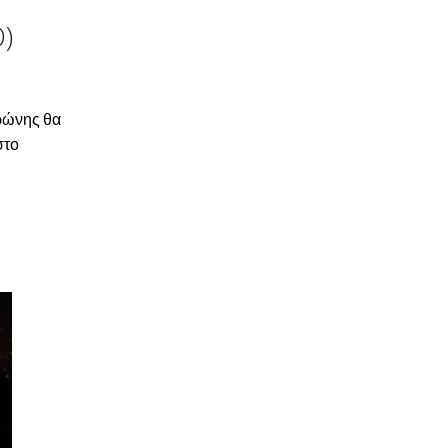
)
τρώνης θα
στο