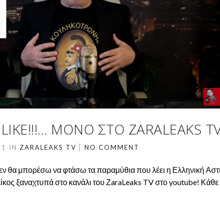
LIKE!!!… ΜΌΝΟ ΣΤΟ ZARALEAKS TV!
21
IN
ZARALEAKS TV
NO COMMENT
εν θα μπορέσω να φτάσω τα παραμύθια που λέει η Ελληνική Ασ
ίκος ξαναχτυπά στο κανάλι του ΖaraLeaks TV στο youtube! Κάθε