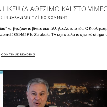
LIKE!!! (ΔΙΑΘΈΣΙΜΟ ΚΑΙ ΣΤΟ VIMEO
21
IN
ZARALEAKS TV
NO COMMENT
διά” και βγάζουν το βίντεο ακατάλληλο. Δείτε το εδω Ο Κουληκο
com/528514629 Το Zaraleaks TV έχει στείλει τo σχετικό αίτημα 
CONTINUE READING