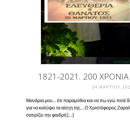
1821-2021. 200 ΧΡΌΝΙΑ 
24 ΜΑΡΤΊΟΥ 20
Μανάρια μου… ότι παραμύθια και να πω εγώ ποτέ δ
για να καλύψει τα αίσχη της… Ο Χριστόφορος Ζαραλ
σατιρίζει την φαιδρή […]