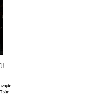
!!
τυνομία
 Τρίτη