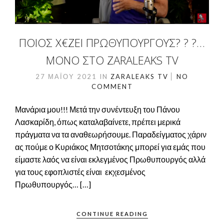
ΠΟΙΌΣ Χ€ΖΕΙ ΠΡΩΘΥΠΟΥΡΓΟΎΣ? ? ?…
ΜΌΝΟ ΣΤΟ ZARALEAKS TV
27 ΜΑΪ́ΟΥ 2021
IN
ZARALEAKS TV
NO
COMMENT
Μανάρια μου!!! Μετά την συνέντευξη του Πάνου
Λασκαρίδη, όπως καταλαβαίνετε, πρέπει μερικά
πράγματα να τα αναθεωρήσουμε. Παραδείγματος χάριν
ας πούμε ο Κυριάκος Μητσοτάκης μπορεί για εμάς που
είμαστε λαός να είναι εκλεγμένος Πρωθυπουργός αλλά
για τους εφοπλιστές είναι εκχεσμένος
Πρωθυπουργός… […]
CONTINUE READING