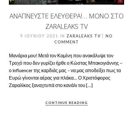
ΑΝΑΠΝΕΎΣΤΕ ΕΛΕΎΘΕΡΑ!… ΜΌΝΟ ΣΤΟ
ZARALEAKS TV
9 ΙΟΥΝΊΟΥ 2021
IN
ZARALEAKS TV
NO
COMMENT
Μανάρια μου! Μετά τον Καμίνη που ανακάλυψε τον
Τροχό που δεν γυρίζει ήρθε ο Κώστας Μπακογιάννης –
ο influencer της καρδιάς μας – να μας αποδείξει πως τα
Ευρώ γίνονται αέρας για πλάκα… Ο Χριστόφορος
Ζαραλίκος ξαναχτυπά στο κανάλι του […]
CONTINUE READING