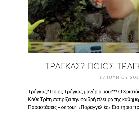
ΤΡΆΓΚΑΣ? ΠΟΙΟΣ ΤΡΆΓ
17 ΙΟΥΝΊΟΥ 20
Τράγκας? Ποιος Τράγκας μανάρια μου??? Ο Χριστόφ
Κάθε Τρίτη σατιρίζει την φαιδρή πλευρά της καθημε
Παραστάσεις – on tour: «Παραγγελιές» Εισιτήρια 