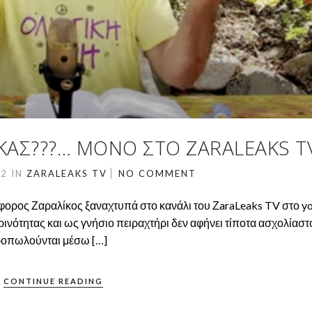
ΚΑΣ???… ΜΌΝΟ ΣΤΟ ZARALEAKS T
22
IN
ZARALEAKS TV
NO COMMENT
ορος Ζαραλίκος ξαναχτυπά στο κανάλι του ΖaraLeaks TV στο y
ρινότητας και ως γνήσιο πειραχτήρι δεν αφήνει τίποτα ασχολίαστο
προπωλούνται μέσω […]
CONTINUE READING