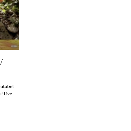
V
outube!
! Live