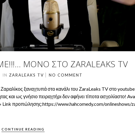
Ε!!!… ΜΌΝΟ ΣΤΟ ZARALEAKS TV
2
IN
ZARALEAKS TV
NO COMMENT
 Ζαραλίκος ξαναχτυπά στο κανάλι του ΖaraLeaks TV στο youtube
τας και ως γνήσιο πειραχτήρι δεν αφήνει τίποτα ασχολίαστο! Ava
 Link προπώλησης:https://www.hahcomedy.com/onlineshows/za
CONTINUE READING