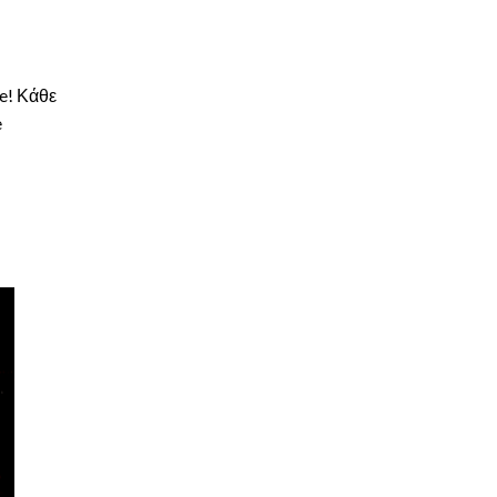
e! Κάθε
e