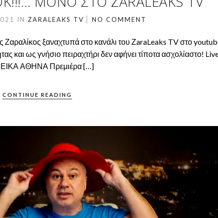
Κ!!!… ΜΌΝΟ ΣΤΟ ZARALEAKS TV
2021
IN
ZARALEAKS TV
NO COMMENT
 Ζαραλίκος ξαναχτυπά στο κανάλι του ΖaraLeaks TV στο youtub
τας και ως γνήσιο πειραχτήρι δεν αφήνει τίποτα ασχολίαστο! Liv
ΝΕΙΚΑ ΑΘΗΝΑ Πρεμιέρα […]
CONTINUE READING