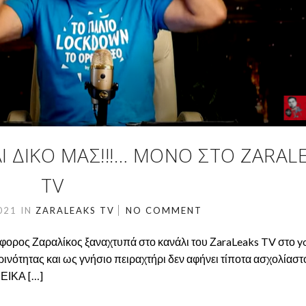
 ΔΙΚΌ ΜΑΣ!!!… ΜΌΝΟ ΣΤΟ ZARAL
TV
021
IN
ZARALEAKS TV
NO COMMENT
τόφορος Ζαραλίκος ξαναχτυπά στο κανάλι του ΖaraLeaks TV στο y
ρινότητας και ως γνήσιο πειραχτήρι δεν αφήνει τίποτα ασχολίαστο
ΕΙΚΑ […]