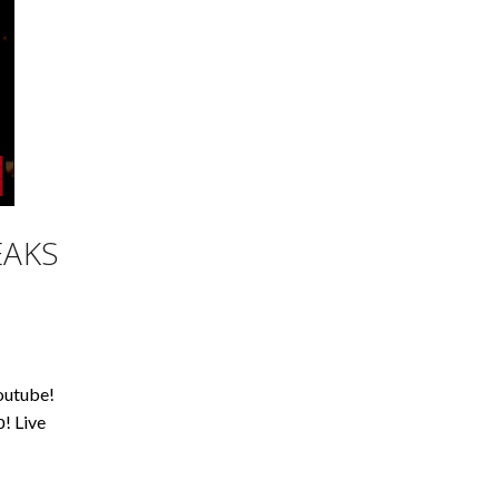
EAKS
outube!
! Live