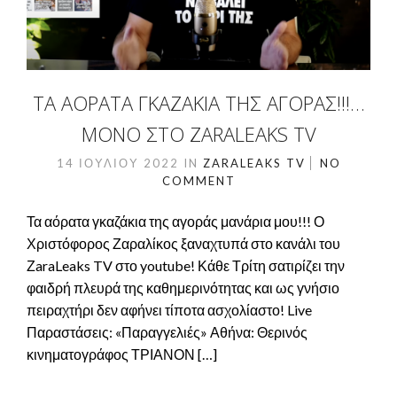
ΤΑ ΑΌΡΑΤΑ ΓΚΑΖΆΚΙΑ ΤΗΣ ΑΓΟΡΆΣ!!!…
ΜΌΝΟ ΣΤΟ ZARALEAKS TV
14 ΙΟΥΛΊΟΥ 2022
IN
ZARALEAKS TV
NO
COMMENT
Τα αόρατα γκαζάκια της αγοράς μανάρια μου!!! Ο
Χριστόφορος Ζαραλίκος ξαναχτυπά στο κανάλι του
ΖaraLeaks TV στο youtube! Κάθε Τρίτη σατιρίζει την
φαιδρή πλευρά της καθημερινότητας και ως γνήσιο
πειραχτήρι δεν αφήνει τίποτα ασχολίαστο! Live
Παραστάσεις: «Παραγγελιές» Αθήνα: Θερινός
κινηματογράφος ΤΡΙΑΝΟΝ […]