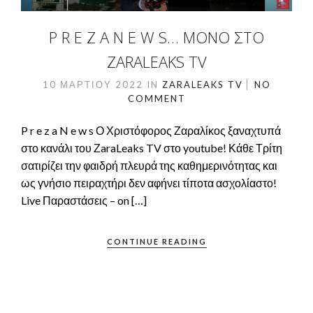
P R E Z A N E W S… ΜΌΝΟ ΣΤΟ
ZARALEAKS TV
10 ΜΑΡΤΊΟΥ 2022
IN
ZARALEAKS TV
NO
COMMENT
P r e z a N e w s Ο Χριστόφορος Ζαραλίκος ξαναχτυπά
στο κανάλι του ΖaraLeaks TV στο youtube! Κάθε Τρίτη
σατιρίζει την φαιδρή πλευρά της καθημερινότητας και
ως γνήσιο πειραχτήρι δεν αφήνει τίποτα ασχολίαστο!
Live Παραστάσεις – on […]
CONTINUE READING