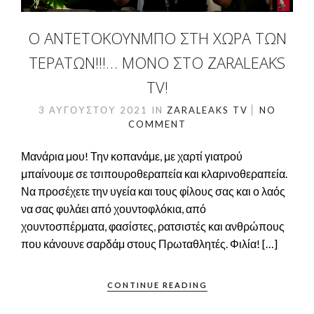
Ο ΑΝΤΕΤΟΚΟΎΝΜΠΟ ΣΤΗ ΧΏΡΑ ΤΩΝ
ΤΕΡΆΤΩΝ!!!… ΜΌΝΟ ΣΤΟ ZARALEAKS
TV!
3 ΑΥΓΟΎΣΤΟΥ 2021
IN
ZARALEAKS TV
NO
COMMENT
Μανάρια μου! Την κοπανάμε, με χαρτί γιατρού
μπαίνουμε σε τσιπουροθεραπεία και κλαρινοθεραπεία.
Να προσέχετε την υγεία και τους φίλους σας και ο λαός
να σας φυλάει από χουντοφλόκια, από
χουντοσπέρματα, φασίστες, ρατσιστές και ανθρώπους
που κάνουνε σαρδάμ στους Πρωταθλητές. Φιλία! […]
CONTINUE READING