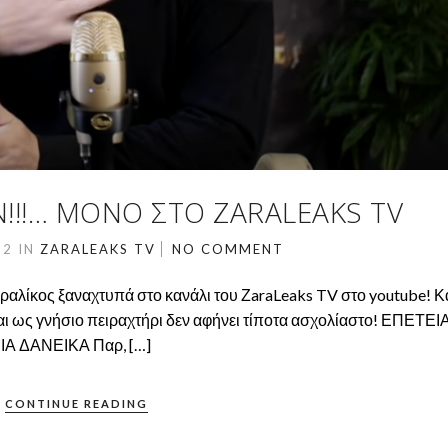
!!!… ΜΌΝΟ ΣΤΟ ZARALEAKS TV
22
IN
ZARALEAKS TV
NO COMMENT
αλίκος ξαναχτυπά στο κανάλι του ΖaraLeaks TV στο youtube! Κ
και ως γνήσιο πειραχτήρι δεν αφήνει τίποτα ασχολίαστο! ΕΠΕΤΕ
Α ΔΑΝΕΙΚΑ Παρ, […]
CONTINUE READING