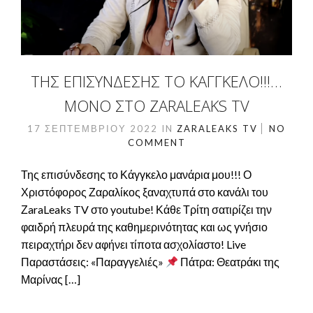
ΤΗΣ ΕΠΙΣΎΝΔΕΣΗΣ ΤΟ ΚΆΓΓΚΕΛΟ!!!…
ΜΌΝΟ ΣΤΟ ZARALEAKS TV
17 ΣΕΠΤΕΜΒΡΊΟΥ 2022
IN
ZARALEAKS TV
NO
COMMENT
Της επισύνδεσης το Κάγγκελο μανάρια μου!!! Ο
Χριστόφορος Ζαραλίκος ξαναχτυπά στο κανάλι του
ΖaraLeaks TV στο youtube! Κάθε Τρίτη σατιρίζει την
φαιδρή πλευρά της καθημερινότητας και ως γνήσιο
πειραχτήρι δεν αφήνει τίποτα ασχολίαστο! Live
Παραστάσεις: «Παραγγελιές»
Πάτρα: Θεατράκι της
Μαρίνας […]