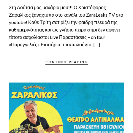
Στη Λούτσα μας μανάρια μου!!! Ο Χριστόφορος
Ζαραλίκος ξαναχτυπά στο κανάλι του ΖaraLeaks TV στο
youtube! Κάθε Τρίτη σατιρίζει την φαιδρή πλευρά της
καθημερινότητας και ως γνήσιο πειραχτήρι δεν αφήνει
τίποτα ασχολίαστο! Live Παραστάσεις – on tour:
«Παραγγελιές» Εισιτήρια προπωλούνται […]
CONTINUE READING