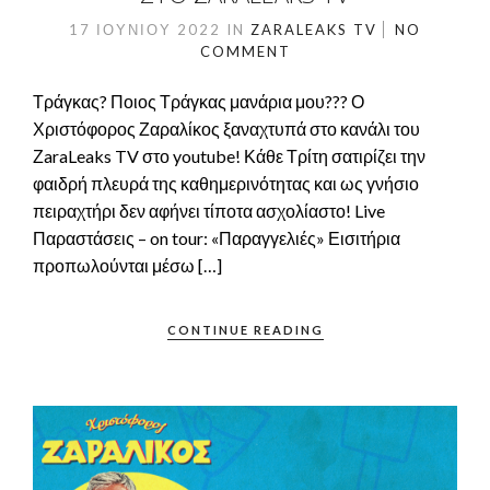
17 ΙΟΥΝΊΟΥ 2022
IN
ZARALEAKS TV
NO
COMMENT
Τράγκας? Ποιος Τράγκας μανάρια μου??? Ο
Χριστόφορος Ζαραλίκος ξαναχτυπά στο κανάλι του
ΖaraLeaks TV στο youtube! Κάθε Τρίτη σατιρίζει την
φαιδρή πλευρά της καθημερινότητας και ως γνήσιο
πειραχτήρι δεν αφήνει τίποτα ασχολίαστο! Live
Παραστάσεις – on tour: «Παραγγελιές» Εισιτήρια
προπωλούνται μέσω […]
CONTINUE READING