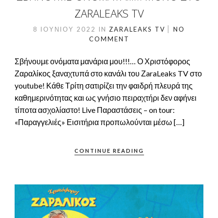
ZARALEAKS TV
8 ΙΟΥΝΊΟΥ 2022
IN
ZARALEAKS TV
NO
COMMENT
Σβήνουμε ονόματα μανάρια μου!!!… Ο Χριστόφορος
Ζαραλίκος ξαναχτυπά στο κανάλι του ΖaraLeaks TV στο
youtube! Κάθε Τρίτη σατιρίζει την φαιδρή πλευρά της
καθημερινότητας και ως γνήσιο πειραχτήρι δεν αφήνει
τίποτα ασχολίαστο! Live Παραστάσεις – on tour:
«Παραγγελιές» Εισιτήρια προπωλούνται μέσω […]
CONTINUE READING