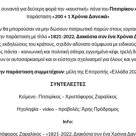
ς
συναντά για δεύτερη φορά την «καυστική» πένα του
Πιτσιρίκου
κ
παράσταση
«200 + 1 Χρόνια Δανεικά»
ν θα μπορούσαν να μην δώσουν πατριωτικό παρών στους εορτασμ
ην παράσταση με τίτλο
«1821-2022, Διακόσια συν ένα Χρόνια 
ς εκδηλώσεις του κράτους, σχεδόν αδύνατο σύμφωνα με ειδικού
άντα – κοινωνική και πολιτική σάτιρα, εγγυημένο κέφι, τρελή δ
υν οι αυτοσαρκασμοί και οι εύστοχοι σχολιασμοί για όλους και γι
ην παράσταση συμμετέχουν
: μέλη της Επιτροπής «Ελλάδα 20
ΣΥΝΤΕΛΕΣΤΕΣ
Κείμενο : Πιτσιρίκος – Χριστόφορος Ζαραλίκος
Ηχοληψία – video – προβολές: Άρης Πρόδρομος
Info:
τόφορος Ζαραλίκος – «1821-2022, Διακόσια συν ένα Χρόνια Δαν