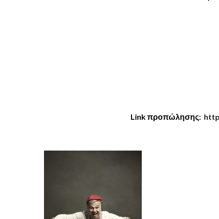
Link προπώλησης:
htt