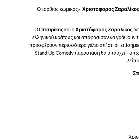
Ο «όρθιος κωμικός»
Χριστόφορος Ζαραλίκο
Ο
Πιτσιρίκος
και ο
Χριστόφορος Ζαραλίκος
δε
ελληνικού κράτους και αποφάσισαν να γράψουν τ
προσφέρουν περισσότερο γέλιο απ’ ότι οι επίσημε
Stand Up Comedy παράσταση θα υπάρχει – όπως π
λείπο
Στ
Χρισ