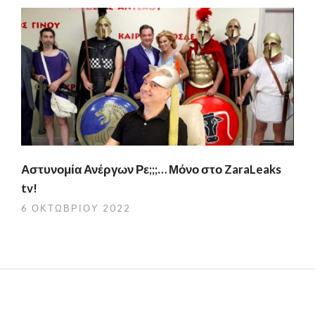
Αστυνομία Ανέργων Ρε;;;… Μόνο στο ZaraLeaks
tv!
6 ΟΚΤΩΒΡΊΟΥ 2022