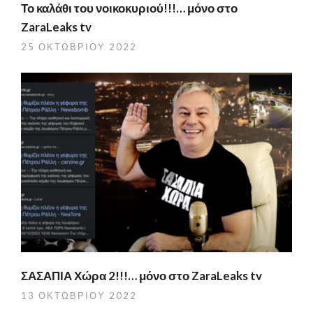
Το καλάθι του νοικοκυριού!!!… μόνο στο
ZaraLeaks tv
25 ΟΚΤΩΒΡΊΟΥ 2022
ΣΑΣΑΠΙΑ Χώρα 2!!!… μόνο στο ZaraLeaks tv
13 ΟΚΤΩΒΡΊΟΥ 2022