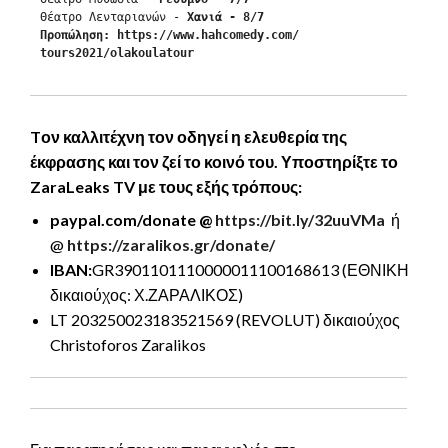
Θέατρο Λενταριανών - 
Χανιά - 8/7
Προπώληση: 
https://www.hahcomedy.com/
tours2021/olakoulatour
Tον καλλιτέχνη τον οδηγεί η ελευθερία της
έκφρασης και τον ζεί το κοινό του. Υποστηρίξτε το
ZaraLeaks TV με τους εξής τρόπους:
paypal.com/donate
@
https://bit.ly/32uuVMa
ή
@
https://zaralikos.gr/donate/
IBAN:
GR3901101110000011100168613
(ΕΘΝΙΚΗ
δικαιούχος: Χ.ΖΑΡΑΛΙΚΟΣ)
LT 203250023183521569 (REVOLUT) δικαιούχος
Christoforos Zaralikos