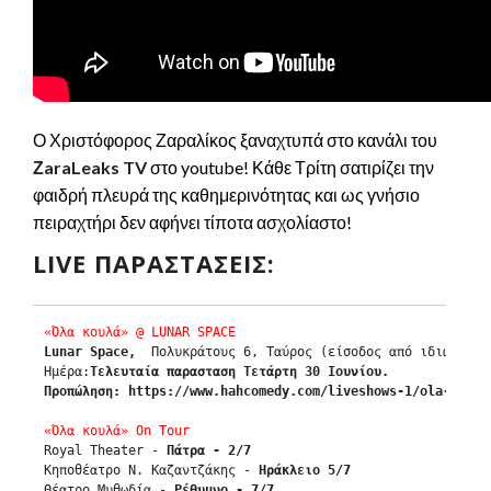
Ο Χριστόφορος Ζαραλίκος ξαναχτυπά στο κανάλι του
ΖaraLeaks TV
στο youtube! Κάθε Τρίτη σατιρίζει την
φαιδρή πλευρά της καθημερινότητας και ως γνήσιο
πειραχτήρι δεν αφήνει τίποτα ασχολίαστο!
LIVE ΠΑΡΑΣΤΆΣΕΙΣ:
«Όλα κουλά» @ LUNAR SPACE
Lunar Space, 
 Πολυκράτους 6, Ταύρος (είσοδος από ιδιωτικό δ
Ημέρα:
Τελευταία παρασταση
Τετάρτη
 30 Ιουνίου. 
Προπώληση:
https://www.hahcomedy.com/liveshows-1/ola-koula
«Όλα κουλά» On Tour
Royal Theater - 
Πάτρα - 2/7
Κηποθέατρο Ν. Καζαντζάκης - 
Ηράκλειο 5/7
Θέατρο Μυθωδία - 
Ρέθυμνο - 7/7