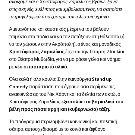
ανοίξαμε και ο Χριστόφορος Ζαραλίκος βγαίνει ξανά
στις σκηνές, ευέλικτος και εμβολιασμένος, να σατιρίσει
τα τραγελαφικά που ζήσαμε τον τελευταίο χρόνο.
Αμετανόητος και καυστικός μέχρι να του βάλουν
τσιμέντο στα πόδια και να τον πετάξουν στη θάλασσα (ή
να τον χώσουν στην Ακρόπολη), ο ένας και μοναδικός
Χριστόφορος Ζαραλίκος
έρχεται την Τετάρτη 7 Ιουλίου
στο Θέατρο Μυθωδία, για να μοιράσει γέλια και νόημα
με
νέο σπαρταριστό υλικό.
Όλα καλά ή όλα κουλά; Στην καινούργια
Stand
up
Comedy
παράσταση που έγραψε όσο περίμενε τις
ανακοινώσεις του Νικ Χάρντ και τα δελτία των οκτώ, ο
Χριστόφορος Ζαραλίκος
εξαπολύει τα βιτριολικά του
βέλη προς πάσα αρχή και (κυβερνώσα) τάξη.
Το πρόγραμμα περιλαμβάνει κοινωνική και πολιτική
σάτιρα, αυτοσχεδιασμό με το κοινό και άφθονο