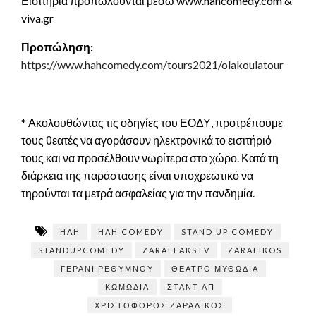
Εισιτήρια προπωλούνται μέσω www.hahcomedy.com &
viva.gr
Προπώληση:
https://www.hahcomedy.com/tours2021/olakoulatour
* Ακολουθώντας τις οδηγίες του ΕΟΔΥ, προτρέπουμε
τους θεατές να αγοράσουν ηλεκτρονικά το εισιτήριό
τους και να προσέλθουν νωρίτερα στο χώρο. Κατά τη
διάρκεια της παράστασης είναι υποχρεωτικό να
τηρούνται τα μετρά ασφαλείας για την πανδημία.
HAH
HAH COMEDY
STAND UP COMEDY
STANDUPCOMEDY
ZARALEAKSTV
ZARALIKOS
ΓΕΡΆΝΙ ΡΕΘΎΜΝΟΥ
ΘΈΑΤΡΟ ΜΥΘΩΔΊΑ
ΚΩΜΩΔΊΑ
ΣΤΑΝΤ ΑΠ
ΧΡΙΣΤΌΦΟΡΟΣ ΖΑΡΑΛΊΚΟΣ