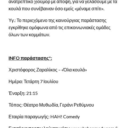
ανατρεπτικό χιούμορ με άποψη, για να γελάσουμε με τα
κουλά που συνέβαιναν όσο εμείς «μέναμε σπίτι».
Υγ.: Το περιεχόμενο της καινούργιας παράστασης
εγκρίθηκε ομόφωνα από τις επικοινωνιακές ομάδες
όλων των κομμάτων.
INFO παράστασης*:
Χριστόφορος Ζαραλίκος – «Όλα κουλά»
Ημέρα: Τετάρτη 7 Ιουλίου
Έναρξη: 21:15
Τόπος: Θέατρο Μυθωδία, Γεράνι Ρεθύμνου
Εταιρία παραγωγής: HAH! Comedy