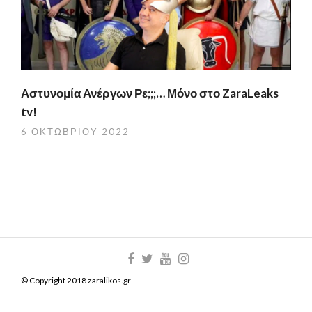
Αστυνομία Ανέργων Ρε;;;… Μόνο στο ZaraLeaks
tv!
6 ΟΚΤΩΒΡΊΟΥ 2022
© Copyright 2018 zaralikos.gr