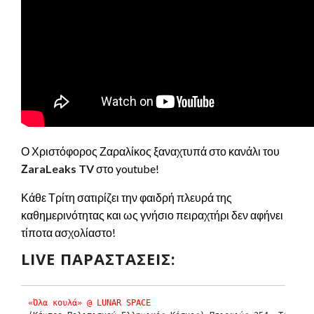
Ο Χριστόφορος Ζαραλίκος ξαναχτυπά στο κανάλι του
ΖaraLeaks TV
στο youtube!
Κάθε Τρίτη σατιρίζει την φαιδρή πλευρά της
καθημερινότητας και ως γνήσιο πειραχτήρι δεν αφήνει
τίποτα ασχολίαστο!
LIVE ΠΑΡΑΣΤΆΣΕΙΣ:
«Όλα κουλά» @ LUNAR SPACE