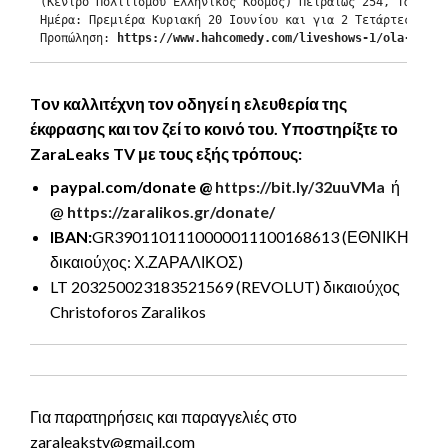
(Κέντρο Πολιτισμού Ελληνικός Κόσμος) Πειραιώς 254, Ταύρος.

Ημέρα: Πρεμιέρα Κυριακή 20 Ιουνίου και για 2 Τετάρτες 23 & 
Προπώληση: 
https://www.hahcomedy.com/liveshows-1/ola-koula
Tον καλλιτέχνη τον οδηγεί η ελευθερία της
έκφρασης και τον ζεί το κοινό του. Υποστηρίξτε το
ZaraLeaks TV με τους εξής τρόπους:
paypal.com/donate
@
https://bit.ly/32uuVMa
ή
@
https://zaralikos.gr/donate/
IBAN:
GR3901101110000011100168613
(ΕΘΝΙΚΗ
δικαιούχος: Χ.ΖΑΡΑΛΙΚΟΣ)
LT 203250023183521569 (REVOLUT) δικαιούχος
Christoforos Zaralikos
Για παρατηρήσεις και παραγγελιές στο
zaraleakstv@gmail.com