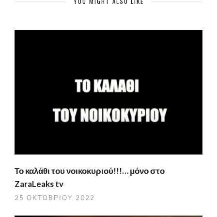
YOU MIGHT ALSO LIKE
Το καλάθι του νοικοκυριού!!!… μόνο στο
ZaraLeaks tv
25 ΟΚΤΩΒΡΊΟΥ 2022