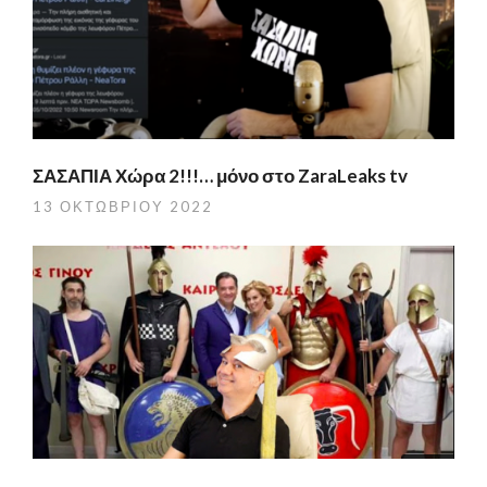
ΣΑΣΑΠΙΑ Χώρα 2!!!… μόνο στο ZaraLeaks tv
13 ΟΚΤΩΒΡΊΟΥ 2022