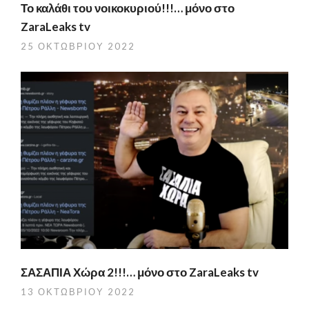
Το καλάθι του νοικοκυριού!!!… μόνο στο
ZaraLeaks tv
25 ΟΚΤΩΒΡΊΟΥ 2022
ΣΑΣΑΠΙΑ Χώρα 2!!!… μόνο στο ZaraLeaks tv
13 ΟΚΤΩΒΡΊΟΥ 2022