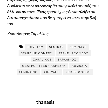
δεκάλεπτο stand up comedy θα απογειωθεί σε οτιδήποτε
άλλο και αν κάνει. Ένας ερασιτέχνης θα καταλάβει ότι
δεν υπάρχει τίποτα που δεν μπορεί να κάνει στην ζωή
του
Χριστόφορος Ζαραλίκος
COVID 19
SEMINAR
SEMINARS
STAND UP COMEDY
STANDUPCOMEDY
ZARALIKOS
ΖΑΡΑΛΊΚΟΣ
ΘΈΑΤΡΟ "ΤΖΈΝΗ ΚΑΡΈΖΗ"
ΚΩΜΩΔΊΑ
ΣΕΜΙΝΆΡΙΟ
ΣΠΟΥΔΈΣ
ΧΡΙΣΤΌΦΟΡΟΣ
thanasis