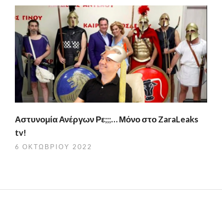
Αστυνομία Ανέργων Ρε;;;… Μόνο στο ZaraLeaks
tv!
6 ΟΚΤΩΒΡΊΟΥ 2022