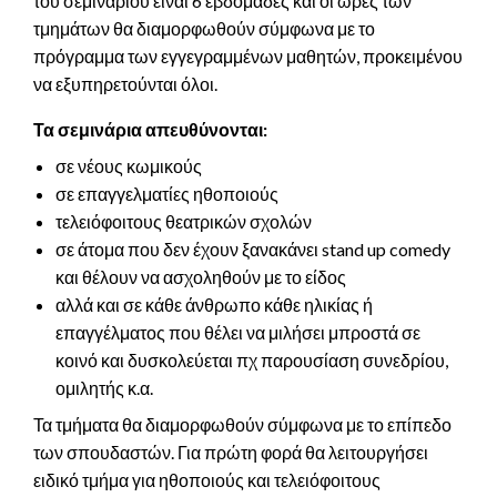
του σεμιναρίου είναι 6 εβδομάδες και οι ώρες των
τμημάτων θα διαμορφωθούν σύμφωνα με το
πρόγραμμα των εγγεγραμμένων μαθητών, προκειμένου
να εξυπηρετούνται όλοι.
Τα σεμινάρια απευθύνονται:
σε νέους κωμικούς
σε επαγγελματίες ηθοποιούς
τελειόφοιτους θεατρικών σχολών
σε άτομα που δεν έχουν ξανακάνει stand up comedy
και θέλουν να ασχοληθούν με το είδος
αλλά και σε κάθε άνθρωπο κάθε ηλικίας ή
επαγγέλματος που θέλει να μιλήσει μπροστά σε
κοινό και δυσκολεύεται πχ παρουσίαση συνεδρίου,
ομιλητής κ.α.
Τα τμήματα θα διαμορφωθούν σύμφωνα με το επίπεδο
των σπουδαστών. Για πρώτη φορά θα λειτουργήσει
ειδικό τμήμα για ηθοποιούς και τελειόφοιτους