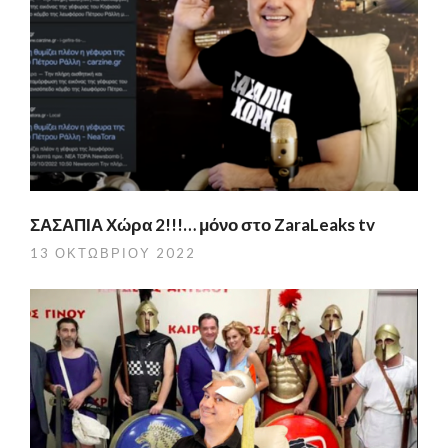
ΣΑΣΑΠΙΑ Χώρα 2!!!… μόνο στο ZaraLeaks tv
13 ΟΚΤΩΒΡΊΟΥ 2022