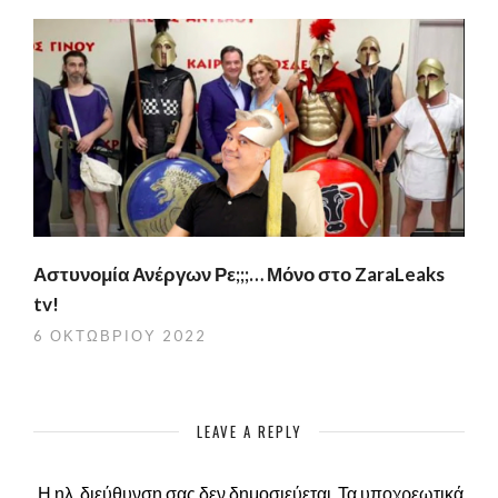
Αστυνομία Ανέργων Ρε;;;… Μόνο στο ZaraLeaks
tv!
6 ΟΚΤΩΒΡΊΟΥ 2022
LEAVE A REPLY
Η ηλ. διεύθυνση σας δεν δημοσιεύεται.
Τα υποχρεωτικά