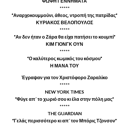
ΦΩΦΗ ΓΕΝΝΗΜΑΤΑ
*****
“Αναρχοκουμμούνι, άθεος, ντροπή της πατρίδας”
ΚΥΡΙΑΚΟΣ ΒΕΛΟΠΟΥΛΟΣ
*****
“Αν δεν ήταν ο Ζάρα θα είχα πατήσει το κουμπί”
ΚΙΜ ΓΙΟΝΓΚ ΟΥΝ
*****
“Ο καλύτερος κωμικός του κόσμου”
Η ΜΑΝΑ ΤΟΥ
Έγραψαν για τον Χριστόφορο Ζαραλίκο
*****
NEW YORK TIMES
“Φύγε απ´ το χωριό σου κι έλα στην πόλη μας”
*****
THE GUARDIAN
“Γελάς περισσότερο κι απ´ τον Μπόρις Τζονσον”