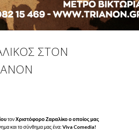
ΑΛΙΚΟΣ ΣΤΟΝ
ΙΑΝΟΝ
ίου
τον
Χριστόφορο Ζαραλίκο
ο οποίος μας
νημα και το σύνθημα μας ένα:
Viva
C
omedia!