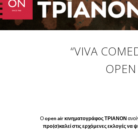
“VIVA COME
OPEN
Ο
open
air
κινηματογράφος
ΤΡΙΑΝΟΝ
ανοίγ
προ(σ)καλεί στις ερχόμενες εκλογές να