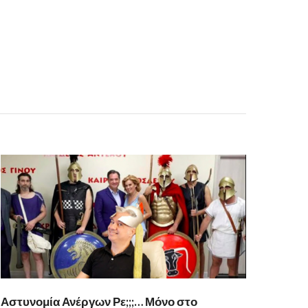
Αστυνομία Ανέργων Ρε;;;… Μόνο στο