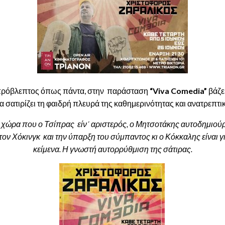
 απρόβλεπτος όπως πάντα, στην παράσταση
“Viva
C
omedia”
βάζε
α σατιρίζει τη φαιδρή πλευρά της καθημερινότητας και ανατρεπτι
 χώρα που ο Τσίπρας είν´ αριστερός, ο Μητσοτάκης αυτοδημιούρ
ον Χόκινγκ και την ύπαρξη του σύμπαντος κι ο Κόκκαλης είναι γ
κείμενα. Η γνωστή αυτορρύθμιση της σάτιρας.